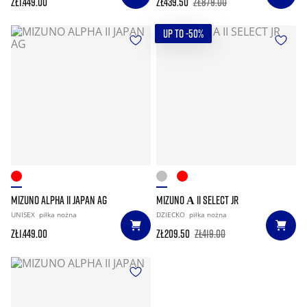
zł1.449.00
zł439.50
zł879.00
UP TO -50%
MIZUNO ALPHA II JAPAN AG
MIZUNO Α II SELECT JR
UNISEX
piłka nożna
DZIECKO
piłka nożna
zł1.449.00
zł209.50
zł419.00