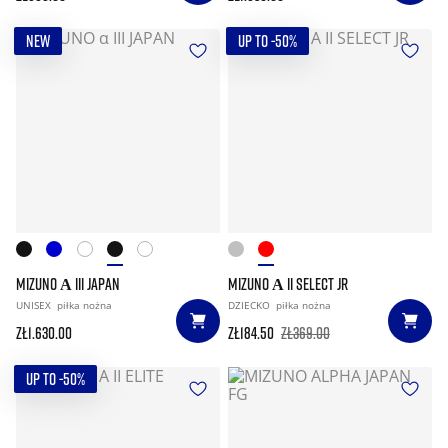
NEW
UP TO -50%
MIZUNO Α III JAPAN
MIZUNO Α II SELECT JR
UNISEX
piłka nożna
DZIECKO
piłka nożna
zł1.630.00
zł184.50
zł369.00
UP TO -50%