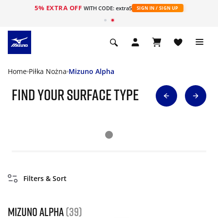
5% EXTRA OFF
WITH CODE: extra5
SIGN IN / SIGN UP
Home
Piłka Nożna
Mizuno Alpha
find your surface type
Filters & Sort
Mizuno Alpha
(39)