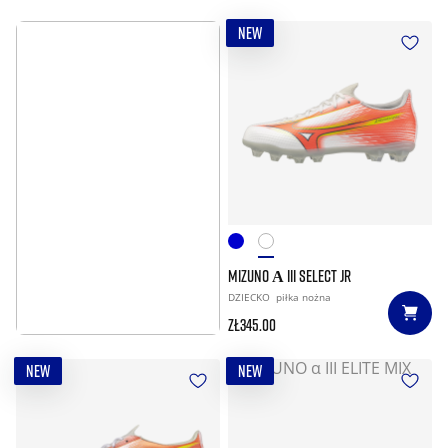
NEW
MIZUNO Α III SELECT JR
DZIECKO
piłka nożna
MORE INFO
zł345.00
NEW
NEW