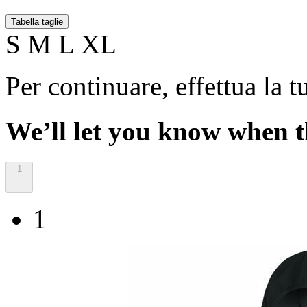
Tabella taglie
S
M
L
XL
Per continuare, effettua la t
We’ll let you know when th
1
1