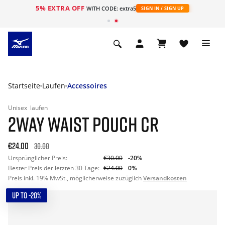
5% EXTRA OFF
t
WITH CODE: extra5
SIGN IN / SIGN UP
Startseite
Laufen
Accessoires
Unisex
laufen
2WAY WAIST POUCH CR
€24.00
30.00
Ursprünglicher Preis:
€30.00
-20%
Bester Preis der letzten 30 Tage:
€24.00
0%
Preis inkl. 19% MwSt., möglicherweise zuzüglich
Versandkosten
UP TO -20%