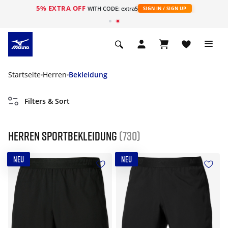
5% EXTRA OFF
t
WITH CODE: extra5
SIGN IN / SIGN UP
Startseite
Herren
Bekleidung
Filters & Sort
Herren Sportbekleidung
(730)
NEU
NEU