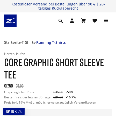
Kostenloser Versand
bei Bestellungen über 90 € | 20-
tägiges Rückgaberecht
Startseite
T-Shirts
Running T-Shirts
Herren
laufen
CORE GRAPHIC SHORT SLEEVE
TEE
€17.50
35.00
Ursprünglicher Preis:
€35.00
-50%
Bester Preis der letzten 30 Tage:
€21.00
-16.7%
Preis inkl. 19% MwSt., möglicherweise zuzüglich
Versandkosten
UP TO -50%