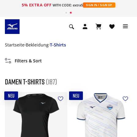
5% EXTRA OFF
t
WITH CODE: extra5
SIGN IN / SIGN UP
Startseite
Bekleidung
T-Shirts
Filters & Sort
Damen T-Shirts
(187)
NEU
NEU