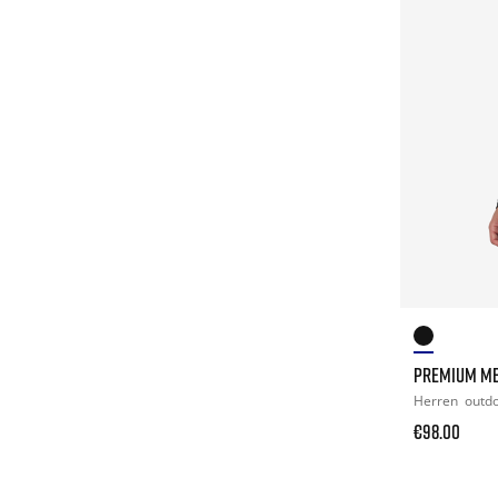
PREMIUM ME
Herren
outd
€98.00