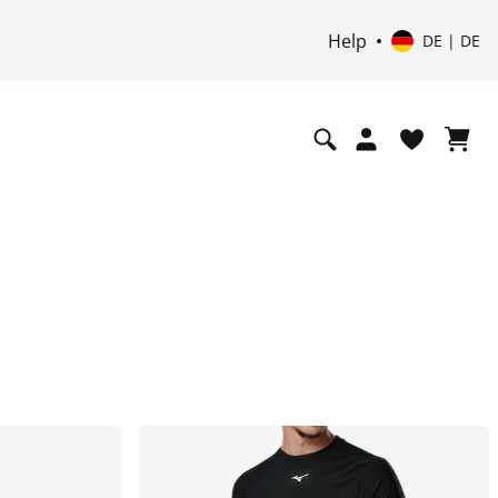
Help
DE | DE