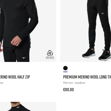
RINO WOOL HALF ZIP
PREMIUM MERINO WOOL LONG TI
oor
Herren
outdoor
€90.00