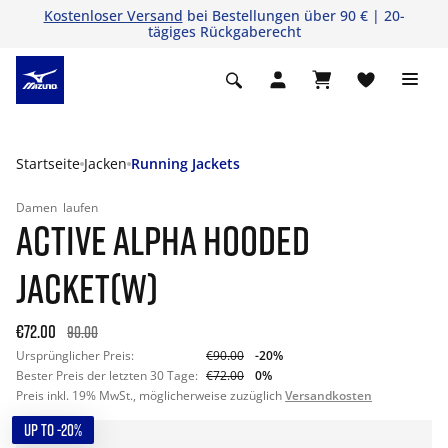
Kostenloser Versand
bei Bestellungen über 90 € | 20-
tägiges Rückgaberecht
Startseite
Jacken
Running Jackets
Damen
laufen
ACTIVE ALPHA HOODED
JACKET(W)
€72.00
90.00
Ursprünglicher Preis:
€90.00
-20%
Bester Preis der letzten 30 Tage:
€72.00
0%
Preis inkl. 19% MwSt., möglicherweise zuzüglich
Versandkosten
UP TO -20%