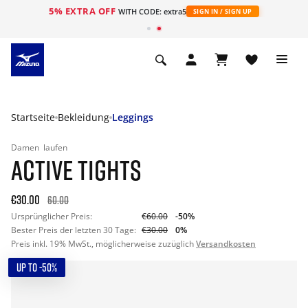
5% EXTRA OFF
t
WITH CODE: extra5
SIGN IN / SIGN UP
Startseite
Bekleidung
Leggings
Damen
laufen
ACTIVE TIGHTS
€30.00
60.00
Ursprünglicher Preis:
€60.00
-50%
Bester Preis der letzten 30 Tage:
€30.00
0%
Preis inkl. 19% MwSt., möglicherweise zuzüglich
Versandkosten
UP TO -50%