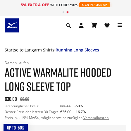
5% EXTRA OFF
t
WITH CODE: extra5
SIGN IN / SIGN UP
Startseite
Langarm Shirts
Running Long Sleeves
Damen
laufen
ACTIVE WARMALITE HOODED
LONG SLEEVE TOP
€30.00
60.00
Ursprünglicher Preis:
€60.00
-50%
Bester Preis der letzten 30 Tage:
€36.00
-16.7%
Preis inkl. 19% MwSt., möglicherweise zuzüglich
Versandkosten
UP TO -50%