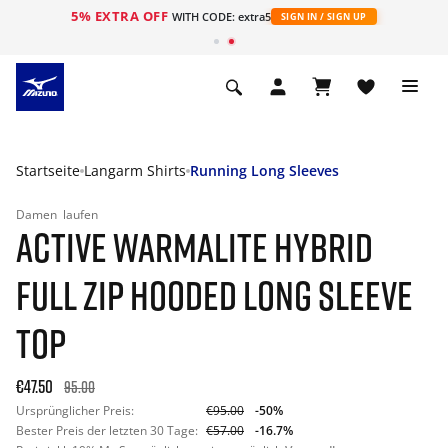
5% EXTRA OFF
t
WITH CODE: extra5
SIGN IN / SIGN UP
Startseite
Langarm Shirts
Running Long Sleeves
Damen
laufen
ACTIVE WARMALITE HYBRID
FULL ZIP HOODED LONG SLEEVE
TOP
€47.50
95.00
Ursprünglicher Preis:
€95.00
-50%
Bester Preis der letzten 30 Tage:
€57.00
-16.7%