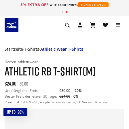
5% EXTRA OFF
t
WITH CODE: extra5
SIGN IN / SIGN UP
Startseite
T-Shirts
Athletic Wear T-Shirts
Herren
athleticwear
ATHLETIC RB T-SHIRT(M)
€24.00
30.00
Ursprünglicher Preis:
€30.00
-20%
Bester Preis der letzten 30 Tage:
€24.00
0%
Preis inkl. 19% MwSt., möglicherweise zuzüglich
Versandkosten
UP TO -20%