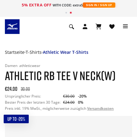
5% EXTRA OFF
t
WITH CODE: extra5
SIGN IN / SIGN UP
Startseite
T-Shirts
Athletic Wear T-Shirts
Damen
athleticwear
ATHLETIC RB TEE V NECK(W)
€24.00
30.00
Ursprünglicher Preis:
€30.00
-20%
Bester Preis der letzten 30 Tage:
€24.00
0%
Preis inkl. 19% MwSt., möglicherweise zuzüglich
Versandkosten
UP TO -20%