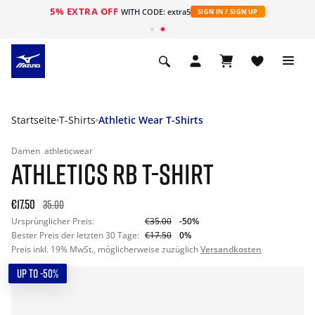
5% EXTRA OFF
t
WITH CODE: extra5
SIGN IN / SIGN UP
Startseite
T-Shirts
Athletic Wear T-Shirts
Damen
athleticwear
ATHLETICS RB T-SHIRT
€17.50
35.00
Ursprünglicher Preis:
€35.00
-50%
Bester Preis der letzten 30 Tage:
€17.50
0%
Preis inkl. 19% MwSt., möglicherweise zuzüglich
Versandkosten
UP TO -50%