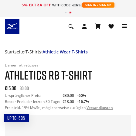
5% EXTRA OFF
t
WITH CODE: extra5
SIGN IN / SIGN UP
Startseite
T-Shirts
Athletic Wear T-Shirts
Damen
athleticwear
ATHLETICS RB T-SHIRT
€15.00
30.00
Ursprünglicher Preis:
€30.00
-50%
Bester Preis der letzten 30 Tage:
€18.00
-16.7%
Preis inkl. 19% MwSt., möglicherweise zuzüglich
Versandkosten
UP TO -50%