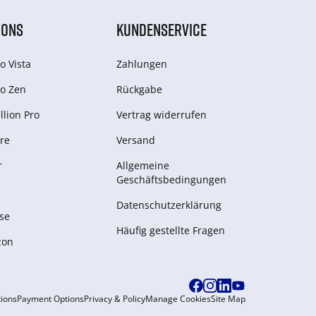
IONS
KUNDENSERVICE
o Vista
Zahlungen
o Zen
Rückgabe
lion Pro
Vertrag widerrufen
re
Versand
r
Allgemeine
Geschäftsbedingungen
Datenschutzerklärung
se
Häufig gestellte Fragen
zon
ions
Payment Options
Privacy & Policy
Manage Cookies
Site Map