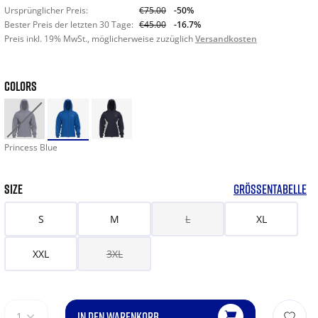
Ursprünglicher Preis:
€75.00
-50%
Bester Preis der letzten 30 Tage:
€45.00
-16.7%
Preis inkl. 19% MwSt., möglicherweise zuzüglich
Versandkosten
COLORS
Princess Blue
SIZE
GRÖSSENTABELLE
S
M
L
XL
XXL
3XL
IN DEN WARENKORB
1