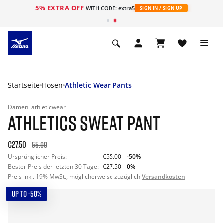
5% EXTRA OFF
t
WITH CODE: extra5
SIGN IN / SIGN UP
Startseite
Hosen
Athletic Wear Pants
Damen
athleticwear
ATHLETICS SWEAT PANT
€27.50
55.00
Ursprünglicher Preis:
€55.00
-50%
Bester Preis der letzten 30 Tage:
€27.50
0%
Preis inkl. 19% MwSt., möglicherweise zuzüglich
Versandkosten
UP TO -50%