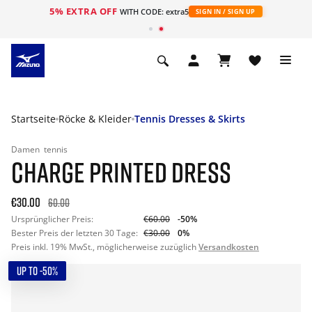
5% EXTRA OFF
t
WITH CODE: extra5
SIGN IN / SIGN UP
Startseite
Röcke & Kleider
Tennis Dresses & Skirts
Damen
tennis
CHARGE PRINTED DRESS
€30.00
60.00
Ursprünglicher Preis:
€60.00
-50%
Bester Preis der letzten 30 Tage:
€30.00
0%
Preis inkl. 19% MwSt., möglicherweise zuzüglich
Versandkosten
UP TO -50%