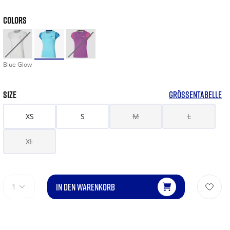
COLORS
Blue Glow
SIZE
GRÖSSENTABELLE
XS
S
M
L
XL
IN DEN WARENKORB
1