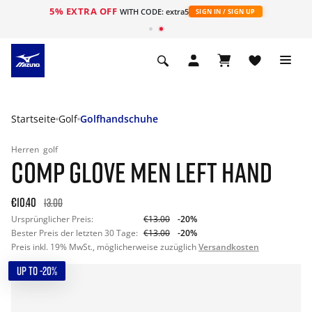
5% EXTRA OFF
t
WITH CODE: extra5
SIGN IN / SIGN UP
Startseite
Golf
Golfhandschuhe
Herren
golf
COMP GLOVE MEN LEFT HAND
€10.40
13.00
Ursprünglicher Preis:
€13.00
-20%
Bester Preis der letzten 30 Tage:
€13.00
-20%
Preis inkl. 19% MwSt., möglicherweise zuzüglich
Versandkosten
UP TO -20%