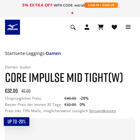
5% EXTRA OFF
t
WITH CODE: extra5
SIGN IN / SIGN UP
Startseite
Leggings
Damen
Damen
laufen
CORE IMPULSE MID TIGHT(W)
€32.00
40.00
Ursprünglicher Preis:
€40.00
-20%
Bester Preis der letzten 30 Tage:
€32.00
0%
Preis inkl. 19% MwSt., möglicherweise zuzüglich
Versandkosten
UP TO -20%