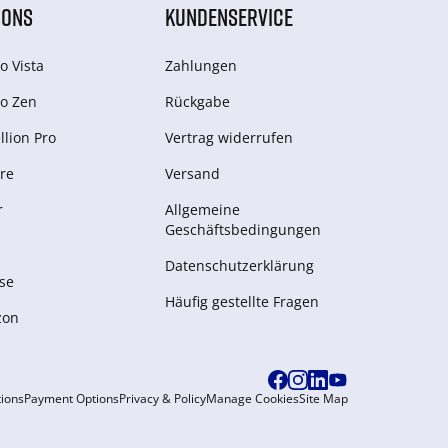
IONS
KUNDENSERVICE
o Vista
Zahlungen
o Zen
Rückgabe
lion Pro
Vertrag widerrufen
re
Versand
r
Allgemeine
Geschäftsbedingungen
Datenschutzerklärung
se
Häufig gestellte Fragen
zon
ions
Payment Options
Privacy & Policy
Manage Cookies
Site Map