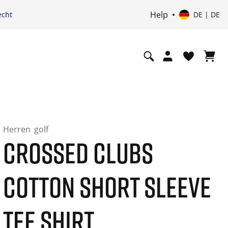
Help
echt
DE | DE
Herren
golf
CROSSED CLUBS
COTTON SHORT SLEEVE
TEE SHIRT