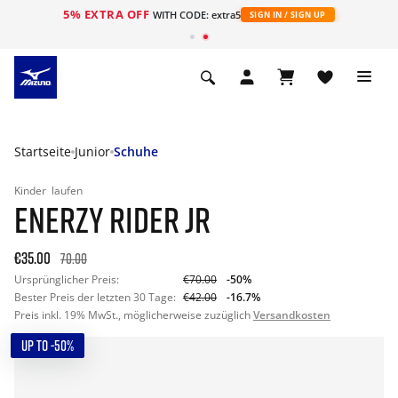
5% EXTRA OFF
t
WITH CODE: extra5
SIGN IN / SIGN UP
Startseite
Junior
Schuhe
Kinder
laufen
ENERZY RIDER JR
€35.00
70.00
Ursprünglicher Preis:
€70.00
-50%
Bester Preis der letzten 30 Tage:
€42.00
-16.7%
Preis inkl. 19% MwSt., möglicherweise zuzüglich
Versandkosten
UP TO -50%