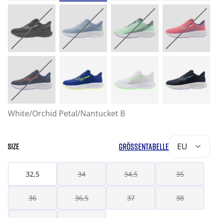
White/Orchid Petal/Nantucket B
GRÖSSENTABELLE
EU
SIZE
32,5
34
34,5
35
36
36,5
37
38