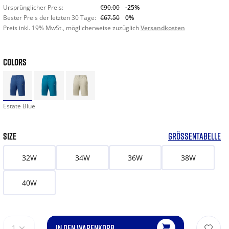
Ursprünglicher Preis:
€90.00
-25%
Bester Preis der letzten 30 Tage:
€67.50
0%
Preis inkl. 19% MwSt., möglicherweise zuzüglich
Versandkosten
COLORS
Estate Blue
SIZE
GRÖSSENTABELLE
32W
34W
36W
38W
40W
IN DEN WARENKORB
1