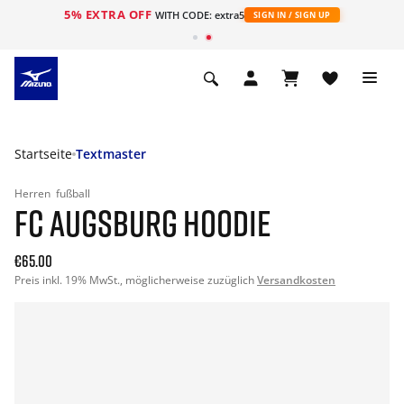
5% EXTRA OFF
t
WITH CODE: extra5
SIGN IN / SIGN UP
Startseite
Textmaster
Herren
fußball
FC AUGSBURG HOODIE
€65.00
Preis inkl. 19% MwSt., möglicherweise zuzüglich
Versandkosten