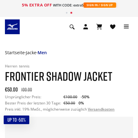
5% EXTRA OFF
t
WITH CODE: extra5
SIGN IN / SIGN UP
Startseite
Jacke
Men
Herren
tennis
FRONTIER SHADOW JACKET
€50.00
100.00
Ursprünglicher Preis:
€100.00
-50%
Bester Preis der letzten 30 Tage:
€50.00
0%
Preis inkl. 19% MwSt., möglicherweise zuzüglich
Versandkosten
UP TO -50%