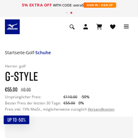
5% EXTRA OFF
t
WITH CODE: extra5
SIGN IN / SIGN UP
Startseite
Golf
Schuhe
Herren
golf
G-STYLE
€55.00
110.00
Ursprünglicher Preis:
€110.00
-50%
Bester Preis der letzten 30 Tage:
€55.00
0%
Preis inkl. 19% MwSt., möglicherweise zuzüglich
Versandkosten
UP TO -50%