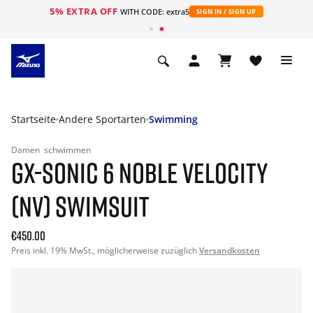
5% EXTRA OFF
t
WITH CODE: extra5
SIGN IN / SIGN UP
Startseite
Andere Sportarten
Swimming
Damen
schwimmen
GX-SONIC 6 NOBLE VELOCITY
(NV) SWIMSUIT
€450.00
Preis inkl. 19% MwSt., möglicherweise zuzüglich
Versandkosten