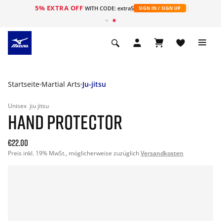
5% EXTRA OFF
t
WITH CODE: extra5
SIGN IN / SIGN UP
Startseite
Martial Arts
Ju-jitsu
Unisex
jiu jitsu
HAND PROTECTOR
€22.00
Preis inkl. 19% MwSt., möglicherweise zuzüglich
Versandkosten