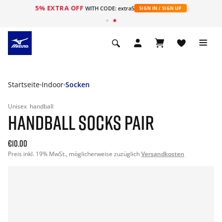
5% EXTRA OFF
t
WITH CODE: extra5
SIGN IN / SIGN UP
Startseite
Indoor
Socken
Unisex
handball
HANDBALL SOCKS PAIR
€10.00
Preis inkl. 19% MwSt., möglicherweise zuzüglich
Versandkosten