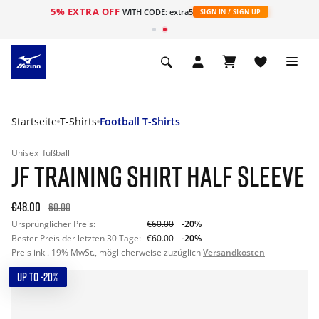
5% EXTRA OFF
t
WITH CODE: extra5
SIGN IN / SIGN UP
Startseite
T-Shirts
Football T-Shirts
Unisex
fußball
JF TRAINING SHIRT HALF SLEEVE
€48.00
60.00
Ursprünglicher Preis:
€60.00
-20%
Bester Preis der letzten 30 Tage:
€60.00
-20%
Preis inkl. 19% MwSt., möglicherweise zuzüglich
Versandkosten
UP TO -20%