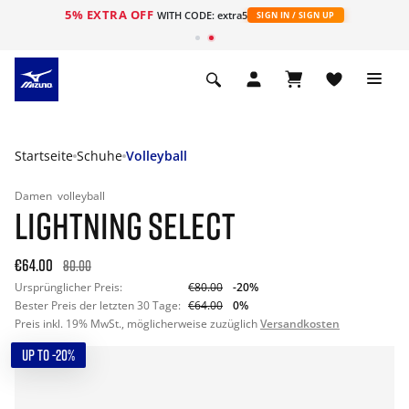
5% EXTRA OFF
t
WITH CODE: extra5
SIGN IN / SIGN UP
Startseite
Schuhe
Volleyball
Damen
volleyball
LIGHTNING SELECT
€64.00
80.00
Ursprünglicher Preis:
€80.00
-20%
Bester Preis der letzten 30 Tage:
€64.00
0%
Preis inkl. 19% MwSt., möglicherweise zuzüglich
Versandkosten
UP TO -20%