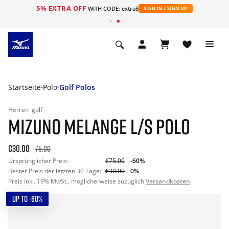
5% EXTRA OFF
t
WITH CODE: extra5
SIGN IN / SIGN UP
Startseite
Polo
Golf Polos
Herren
golf
MIZUNO MELANGE L/S POLO
€30.00
75.00
Ursprünglicher Preis:
€75.00
-60%
Bester Preis der letzten 30 Tage:
€30.00
0%
Preis inkl. 19% MwSt., möglicherweise zuzüglich
Versandkosten
UP TO -60%