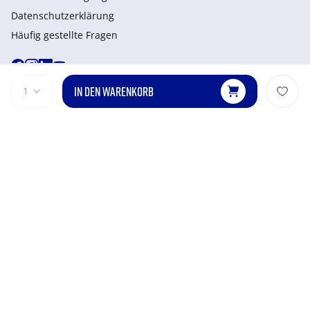
Datenschutzerklärung
Häufig gestellte Fragen
IN DEN WARENKORB
1
Terms & Conditions
Payment Options
Privacy & Policy
Manage Cookies
Site Map
© 2026 Mizuno. Alle Rechte vorbehalten