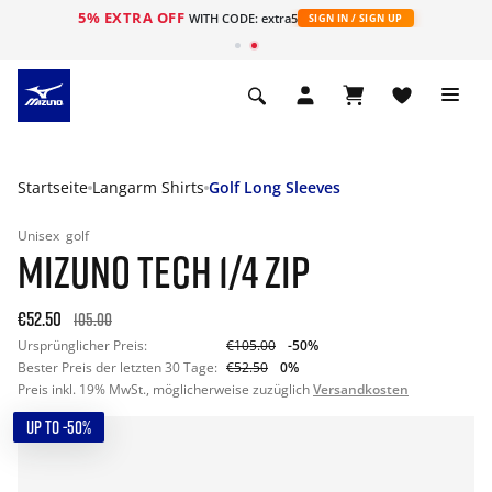
5% EXTRA OFF
t
WITH CODE: extra5
SIGN IN / SIGN UP
Startseite
Langarm Shirts
Golf Long Sleeves
Unisex
golf
MIZUNO TECH 1/4 ZIP
€52.50
105.00
Ursprünglicher Preis:
€105.00
-50%
Bester Preis der letzten 30 Tage:
€52.50
0%
Preis inkl. 19% MwSt., möglicherweise zuzüglich
Versandkosten
UP TO -50%