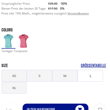
Ursprünglicher Preis:
€35.00
-50%
Bester Preis der letzten 30 Tage:
€17.50
0%
Preis inkl. 19% MwSt., möglicherweise zuzüglich
Versandkosten
COLORS
Tanager Turquoise
SIZE
GRÖSSENTABELLE
XS
S
M
L
XL
IN DEN WARENKORB
1