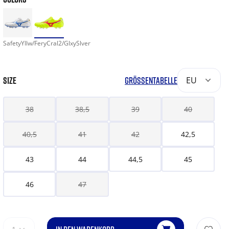
SafetyYllw/FeryCral2/GlxySlver
SIZE
GRÖSSENTABELLE
EU
38
38,5
39
40
40,5
41
42
42,5
43
44
44,5
45
46
47