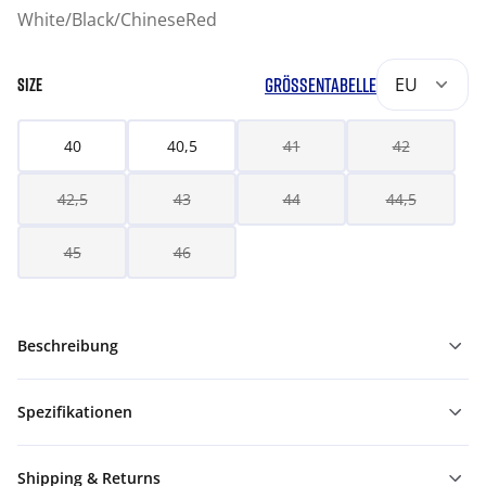
White/Black/ChineseRed
GRÖSSENTABELLE
EU
SIZE
40
40,5
41
42
42,5
43
44
44,5
45
46
Beschreibung
Spezifikationen
Shipping & Returns