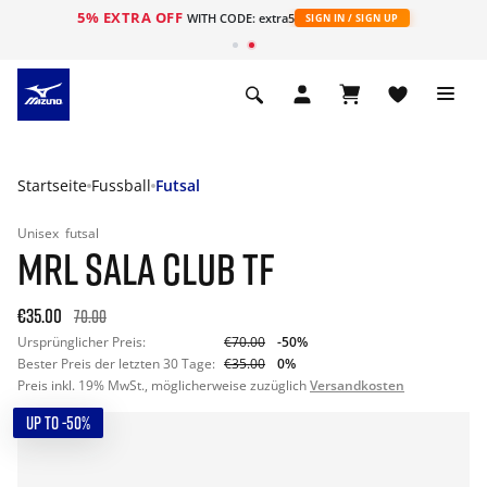
5% EXTRA OFF
t
WITH CODE: extra5
SIGN IN / SIGN UP
Startseite
Fussball
Futsal
Unisex
futsal
MRL SALA CLUB TF
€35.00
70.00
Ursprünglicher Preis:
€70.00
-50%
Bester Preis der letzten 30 Tage:
€35.00
0%
Preis inkl. 19% MwSt., möglicherweise zuzüglich
Versandkosten
UP TO -50%