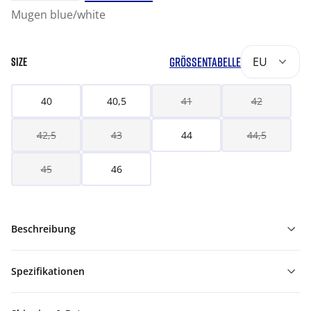
Mugen blue/white
GRÖSSENTABELLE
EU
SIZE
40
40,5
41
42
42,5
43
44
44,5
45
46
Beschreibung
Spezifikationen