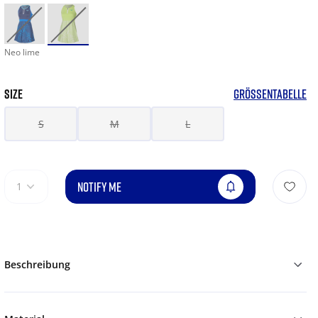
Neo lime
SIZE
GRÖSSENTABELLE
S
M
L
NOTIFY ME
1
Beschreibung