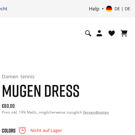
Help
echt
DE | DE
Damen
tennis
MUGEN DRESS
Aktueller Preis: 60.00. Preis inkl. 19% MwSt. und ggf. Vers
€60.00
Preis inkl. 19% MwSt., möglicherweise zuzüglich
Versandkosten
COLORS
Nicht auf Lager