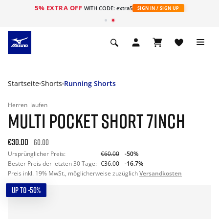
5% EXTRA OFF
t
WITH CODE: extra5
SIGN IN / SIGN UP
Startseite
Shorts
Running Shorts
Herren
laufen
MULTI POCKET SHORT 7INCH
€30.00
60.00
Ursprünglicher Preis:
€60.00
-50%
Bester Preis der letzten 30 Tage:
€36.00
-16.7%
Preis inkl. 19% MwSt., möglicherweise zuzüglich
Versandkosten
UP TO -50%