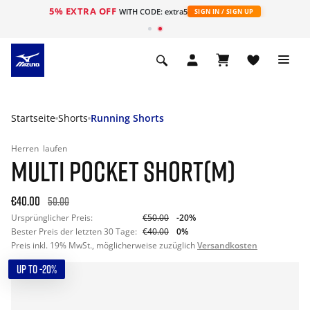
5% EXTRA OFF
t
WITH CODE: extra5
SIGN IN / SIGN UP
Startseite
Shorts
Running Shorts
Herren
laufen
MULTI POCKET SHORT(M)
€40.00
50.00
Ursprünglicher Preis:
€50.00
-20%
Bester Preis der letzten 30 Tage:
€40.00
0%
Preis inkl. 19% MwSt., möglicherweise zuzüglich
Versandkosten
UP TO -20%