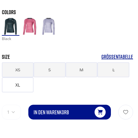
COLORS
Black
SIZE
GRÖSSENTABELLE
XS
S
M
L
XL
IN DEN WARENKORB
1