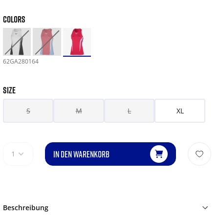
COLORS
62GA280164
SIZE
S
M
L
XL
IN DEN WARENKORB
1
Beschreibung