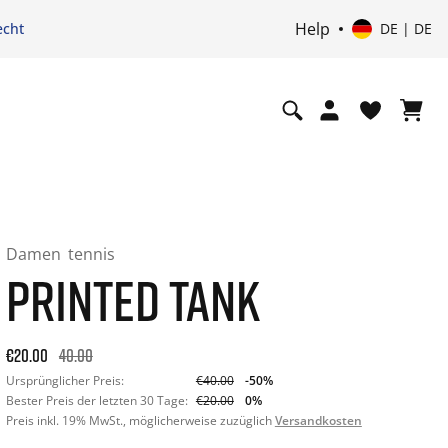
Help
echt
DE | DE
Damen
tennis
PRINTED TANK
Ursprünglicher Preis: €40.00. 30-Tage-Bestpreis: €20.00. -
€20.00
40.00
Ursprünglicher Preis:
€40.00
-50%
Bester Preis der letzten 30 Tage:
€20.00
0%
Preis inkl. 19% MwSt., möglicherweise zuzüglich
Versandkosten