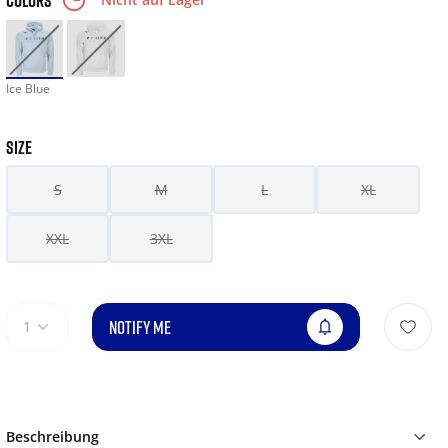
COLORS
Ice Blue
SIZE
S
M
L
XL
XXL
3XL
NOTIFY ME
1
Beschreibung