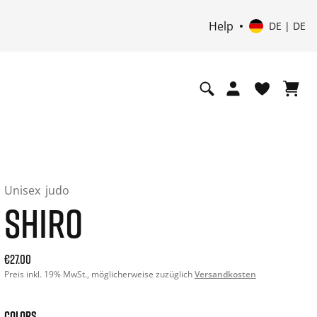
Help
DE | DE
Unisex
judo
SHIRO
Aktueller Preis: 27.00. Preis inkl. 19% MwSt. und ggf. Vers
€27.00
Preis inkl. 19% MwSt., möglicherweise zuzüglich
Versandkosten
COLORS