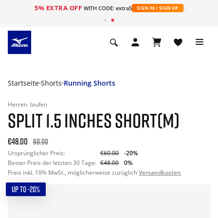
5% EXTRA OFF
t
WITH CODE: extra5
SIGN IN / SIGN UP
Startseite
Shorts
Running Shorts
Herren
laufen
SPLIT 1.5 INCHES SHORT(M)
€48.00
60.00
Ursprünglicher Preis:
€60.00
-20%
Bester Preis der letzten 30 Tage:
€48.00
0%
Preis inkl. 19% MwSt., möglicherweise zuzüglich
Versandkosten
UP TO -20%