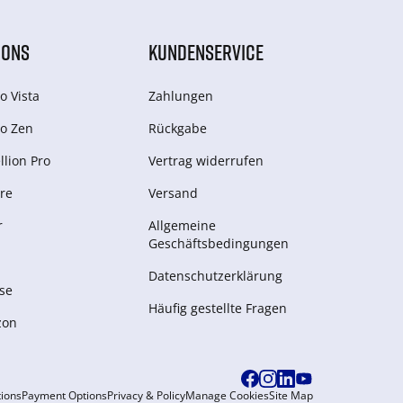
IONS
KUNDENSERVICE
o Vista
Zahlungen
o Zen
Rückgabe
lion Pro
Vertrag widerrufen
re
Versand
r
Allgemeine
Geschäftsbedingungen
Datenschutzerklärung
se
Häufig gestellte Fragen
zon
ions
Payment Options
Privacy & Policy
Manage Cookies
Site Map