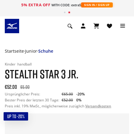
5% EXTRA OFF
t
WITH CODE: extra5
SIGN IN / SIGN UP
Startseite
Junior
Schuhe
Kinder
handball
STEALTH STAR 3 JR.
€52.00
65.00
Ursprünglicher Preis:
€65.00
-20%
Bester Preis der letzten 30 Tage:
€52.00
0%
Preis inkl. 19% MwSt., möglicherweise zuzüglich
Versandkosten
UP TO -20%