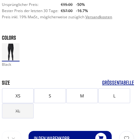
Ursprünglicher Preis:
€95.00
-50%
Bester Preis der letzten 30 Tage:
€57.00
-16.7%
Preis inkl. 19% MwSt., möglicherweise zuzüglich
Versandkosten
COLORS
Black
SIZE
GRÖSSENTABELLE
XS
S
M
L
XL
IN DEN WARENKORB
1